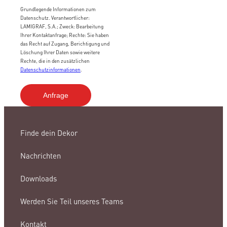
Grundlegende Informationen zum
Datenschutz. Verantwortlicher:
LAMIGRAF, S.A.; Zweck: Bearbeitung
Ihrer Kontaktanfrage; Rechte: Sie haben
das Recht auf Zugang, Berichtigung und
Löschung Ihrer Daten sowie weitere
Rechte, die in den zusätzlichen
Datenschutzinformationen
.
Finde dein Dekor
Nachrichten
Downloads
Werden Sie Teil unseres Teams
Kontakt