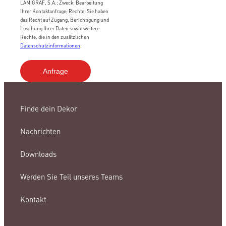
LAMIGRAF, S.A.; Zweck: Bearbeitung
Ihrer Kontaktanfrage; Rechte: Sie haben
das Recht auf Zugang, Berichtigung und
Löschung Ihrer Daten sowie weitere
Rechte, die in den zusätzlichen
Datenschutzinformationen
.
Finde dein Dekor
Nachrichten
Downloads
Werden Sie Teil unseres Teams
Kontakt