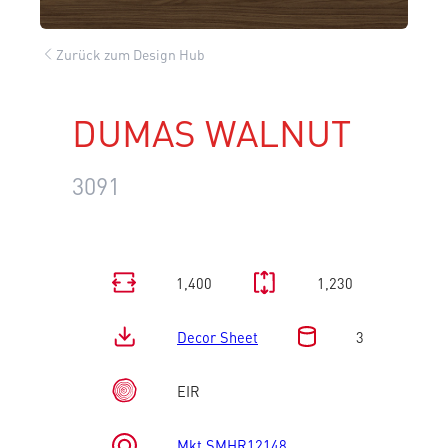
Zurück zum Design Hub
DUMAS WALNUT
3091
1,400
1,230
Decor Sheet
3
EIR
Mkt SMHR12148