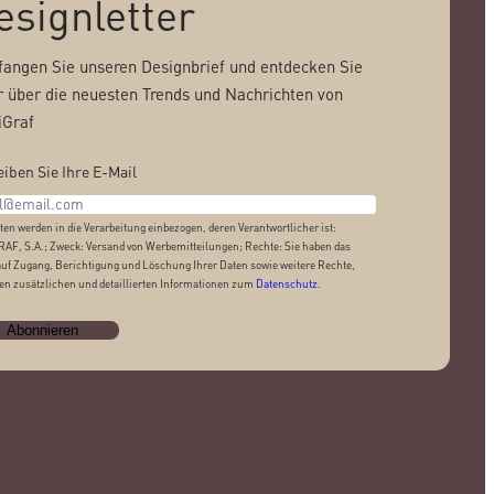
esignletter
angen Sie unseren Designbrief und entdecken Sie
 über die neuesten Trends und Nachrichten von
Graf
iben Sie Ihre E-Mail
ten werden in die Verarbeitung einbezogen, deren Verantwortlicher ist:
AF, S.A.; Zweck: Versand von Werbemitteilungen; Rechte: Sie haben das
auf Zugang, Berichtigung und Löschung Ihrer Daten sowie weitere Rechte,
den zusätzlichen und detaillierten Informationen zum
Datenschutz
.