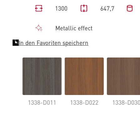
1300
647,7
Metallic effect
In den Favoriten speichern
1338-D011
1338-D022
1338-D03