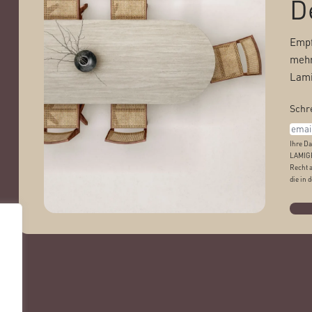
D
Empf
mehr
Lami
Schre
Ihre Da
LAMIGR
Recht 
die in 