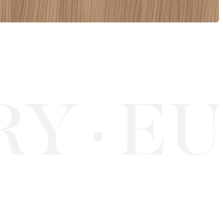
Y
EU
·