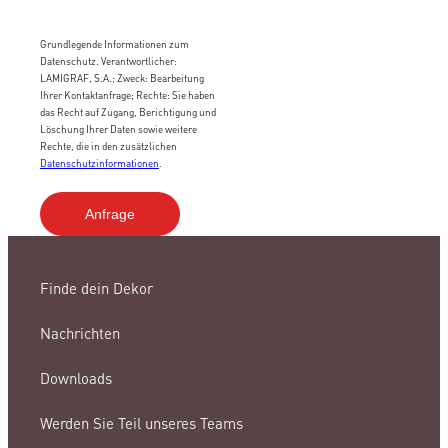
Grundlegende Informationen zum
Datenschutz. Verantwortlicher:
LAMIGRAF, S.A.; Zweck: Bearbeitung
Ihrer Kontaktanfrage; Rechte: Sie haben
das Recht auf Zugang, Berichtigung und
Löschung Ihrer Daten sowie weitere
Rechte, die in den zusätzlichen
Datenschutzinformationen
.
Finde dein Dekor
Nachrichten
Downloads
Werden Sie Teil unseres Teams