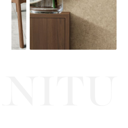
NITU
·