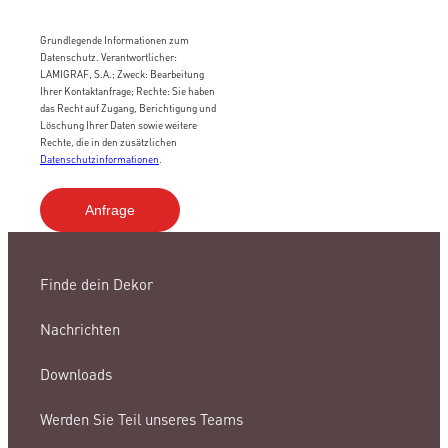
Grundlegende Informationen zum
Datenschutz. Verantwortlicher:
LAMIGRAF, S.A.; Zweck: Bearbeitung
Ihrer Kontaktanfrage; Rechte: Sie haben
das Recht auf Zugang, Berichtigung und
Löschung Ihrer Daten sowie weitere
Rechte, die in den zusätzlichen
Datenschutzinformationen
.
Finde dein Dekor
Nachrichten
Downloads
Werden Sie Teil unseres Teams