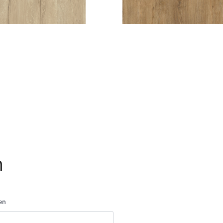
 VALLEY OAK
KUZDU OAK
n
en