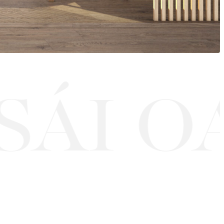
ÁI OA