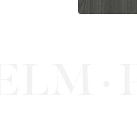
ELM
P
·