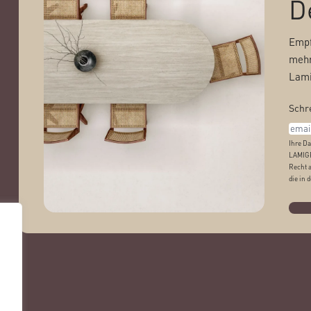
D
Empf
mehr
Lami
Schre
Ihre Da
LAMIGR
Recht 
die in 