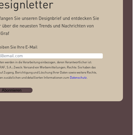
esignletter
angen Sie unseren Designbrief und entdecken Sie
 über die neuesten Trends und Nachrichten von
Graf
iben Sie Ihre E-Mail
ten werden in die Verarbeitung einbezogen, deren Verantwortlicher ist:
AF, S.A.; Zweck: Versand von Werbemitteilungen; Rechte: Sie haben das
auf Zugang, Berichtigung und Löschung Ihrer Daten sowie weitere Rechte,
den zusätzlichen und detaillierten Informationen zum
Datenschutz
.