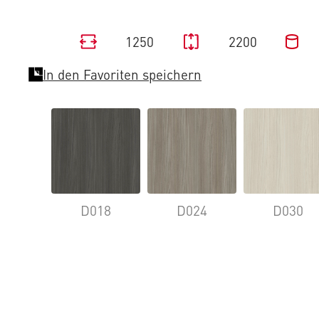
1250
2200
In den Favoriten speichern
D018
D024
D030