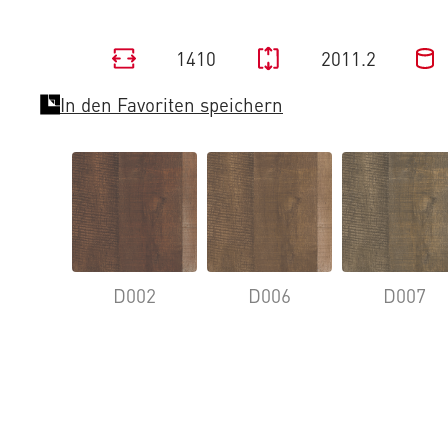
1410
2011.2
In den Favoriten speichern
D002
D006
D007