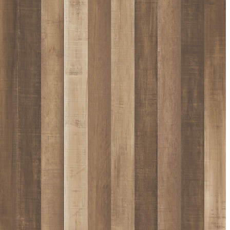
D011
D012