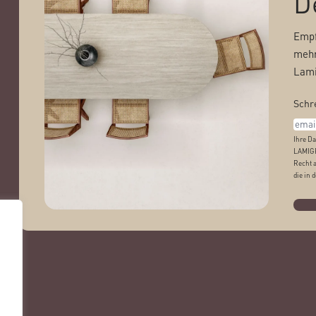
D
Empf
mehr
Lami
Schre
Ihre Da
LAMIGR
Recht 
die in 