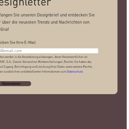
esignletter
angen Sie unseren Designbrief und entdecken Sie
 über die neuesten Trends und Nachrichten von
Graf
iben Sie Ihre E-Mail
ten werden in die Verarbeitung einbezogen, deren Verantwortlicher ist:
AF, S.A.; Zweck: Versand von Werbemitteilungen; Rechte: Sie haben das
auf Zugang, Berichtigung und Löschung Ihrer Daten sowie weitere Rechte,
den zusätzlichen und detaillierten Informationen zum
Datenschutz
.