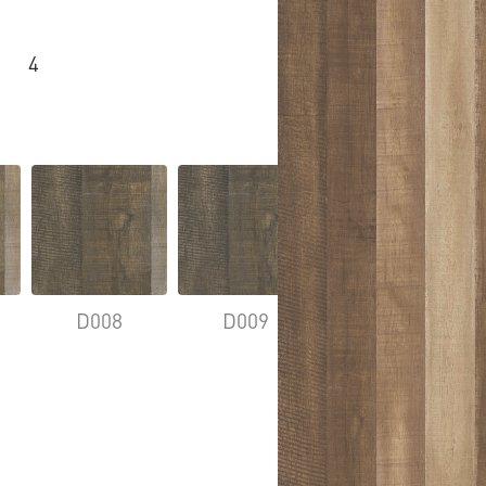
4
D008
D009
D010