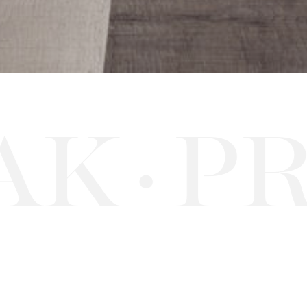
K
PRI
·