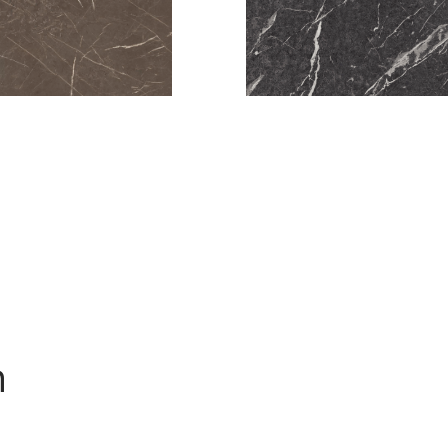
 MARBLE
ROJO ALICANTE
n