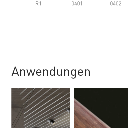
R1
0401
0402
Anwendungen