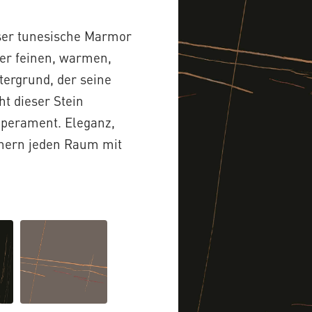
eser tunesische Marmor
ner feinen, warmen,
tergrund, der seine
t dieser Stein
mperament. Eleganz,
önern jeden Raum mit