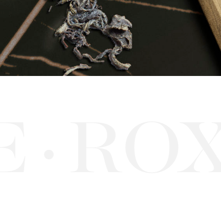
ROX
·