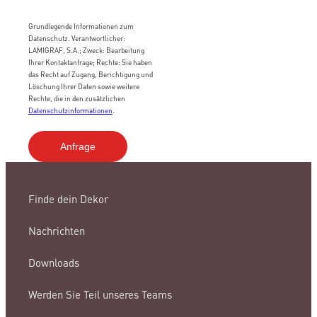
Grundlegende Informationen zum
Datenschutz. Verantwortlicher:
LAMIGRAF, S.A.; Zweck: Bearbeitung
Ihrer Kontaktanfrage; Rechte: Sie haben
das Recht auf Zugang, Berichtigung und
Löschung Ihrer Daten sowie weitere
Rechte, die in den zusätzlichen
Datenschutzinformationen
.
Finde dein Dekor
Nachrichten
Downloads
Werden Sie Teil unseres Teams