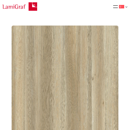
İçeriğe
geç