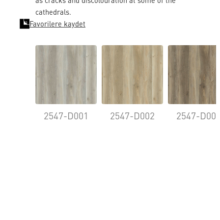
as cracks and discolouration at some of the
cathedrals.
Favorilere kaydet
2547-D001
2547-D002
2547-D00