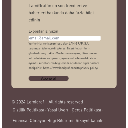
LamiGraf’ın en son trendleri ve
haberleri hakkında daha fazla bilgi
edinin
E-postanızı yazın
Verileriniz, veri sorumlusu olan LAMIGRAF, S.A.
tarafından işlenecektir; Amaç: Ticari iletişimlerin
gönderilmesi; Haklar: Verilerinize erişme, düzeltme ve
silme hakkına sahipsiniz, ayrıca web sitemizdeki ek ve
ayrıntılı Veri Koruma bilgilerinde açıklanan diğer haklara
sahipsiniz: https://www.lamigraf.com/tr/privacy-policy/
© 2024 Lamigraf – All rights reserved
Gizlilik Politikası ·
Yasal Uyarı ·
Çerez Politikası ·
Şikayet kanalı·
Finansal Olmayan Bilgi Bildirimi·