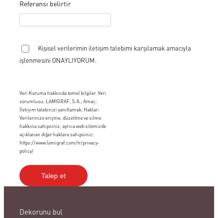
Referansı belirtir
Kişisel verilerimin iletişim talebimi karşılamak amacıyla
işlenmesini ONAYLIYORUM.
Veri Koruma hakkında temel bilgiler. Veri
sorumlusu: LAMIGRAF, S.A.; Amaç:
İletişim talebinizi yanıtlamak; Haklar:
Verilerinize erişme, düzeltme ve silme
hakkına sahipsiniz, ayrıca web sitemizde
açıklanan diğer haklara sahipsiniz:
https://www.lamigraf.com/tr/privacy-
policy/
Dekorunu bul