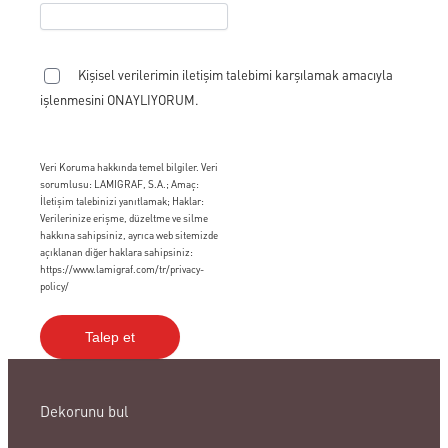
Kişisel verilerimin iletişim talebimi karşılamak amacıyla
işlenmesini ONAYLIYORUM.
Veri Koruma hakkında temel bilgiler. Veri
sorumlusu: LAMIGRAF, S.A.; Amaç:
İletişim talebinizi yanıtlamak; Haklar:
Verilerinize erişme, düzeltme ve silme
hakkına sahipsiniz, ayrıca web sitemizde
açıklanan diğer haklara sahipsiniz:
https://www.lamigraf.com/tr/privacy-
policy/
Dekorunu bul