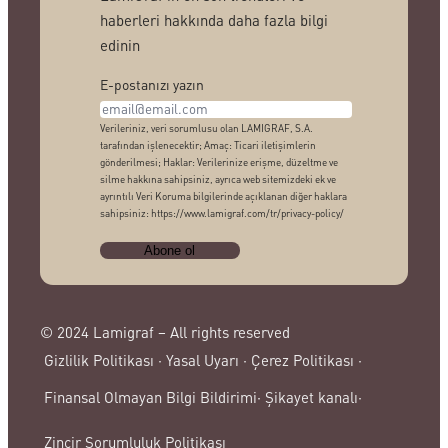
haberleri hakkında daha fazla bilgi
edinin
E-postanızı yazın
Verileriniz, veri sorumlusu olan LAMIGRAF, S.A.
tarafından işlenecektir; Amaç: Ticari iletişimlerin
gönderilmesi; Haklar: Verilerinize erişme, düzeltme ve
silme hakkına sahipsiniz, ayrıca web sitemizdeki ek ve
ayrıntılı Veri Koruma bilgilerinde açıklanan diğer haklara
sahipsiniz: https://www.lamigraf.com/tr/privacy-policy/
© 2024 Lamigraf – All rights reserved
Gizlilik Politikası ·
Yasal Uyarı ·
Çerez Politikası ·
Şikayet kanalı·
Finansal Olmayan Bilgi Bildirimi·
Zincir Sorumluluk Politikası