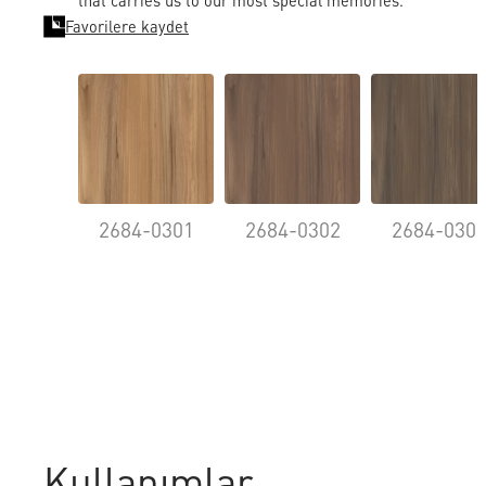
that carries us to our most special memories.
Favorilere kaydet
2684-0301
2684-0302
2684-030
Kullanımlar