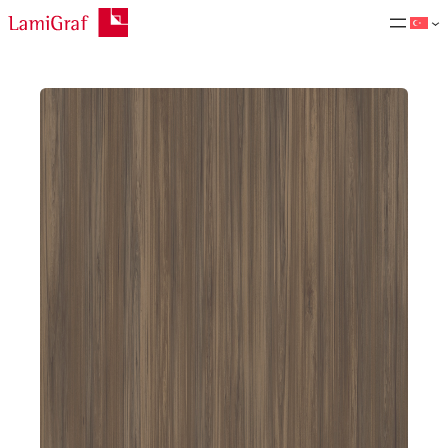
İçeriğe
geç