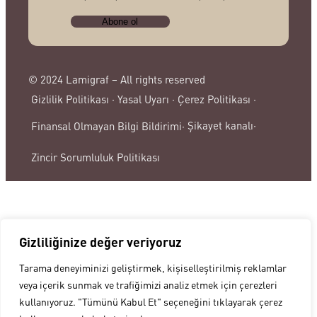
© 2024 Lamigraf – All rights reserved
Gizlilik Politikası ·
Yasal Uyarı ·
Çerez Politikası ·
Şikayet kanalı·
Finansal Olmayan Bilgi Bildirimi·
Zincir Sorumluluk Politikası
Gizliliğinize değer veriyoruz
Tarama deneyiminizi geliştirmek, kişiselleştirilmiş reklamlar
veya içerik sunmak ve trafiğimizi analiz etmek için çerezleri
kullanıyoruz. "Tümünü Kabul Et" seçeneğini tıklayarak çerez