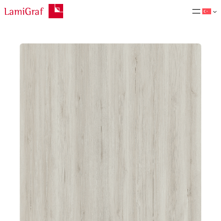
İçeriğe
geç