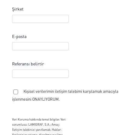
Şirket
E-posta
Referansı belirtir
Kişisel verilerimin iletişim talebimi karşılamak amacıyla
işlenmesini ONAYLIYORUM.
Veri Koruma hakkında temel bilgiler. Veri
sorumlusu: LAMIGRAF, S.A.; Amaç:
İletişim talebinizi yanıtlamak; Haklar:
Verilerinize erişme, düzeltme ve silme