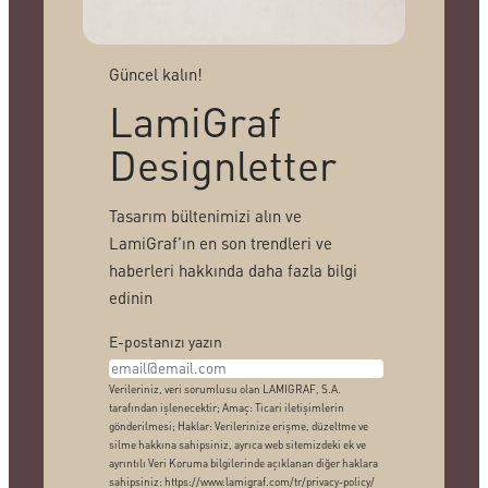
Güncel kalın!
LamiGraf
Designletter
Tasarım bültenimizi alın ve
LamiGraf’ın en son trendleri ve
haberleri hakkında daha fazla bilgi
edinin
E-postanızı yazın
Verileriniz, veri sorumlusu olan LAMIGRAF, S.A.
tarafından işlenecektir; Amaç: Ticari iletişimlerin
gönderilmesi; Haklar: Verilerinize erişme, düzeltme ve
silme hakkına sahipsiniz, ayrıca web sitemizdeki ek ve
ayrıntılı Veri Koruma bilgilerinde açıklanan diğer haklara
sahipsiniz: https://www.lamigraf.com/tr/privacy-policy/