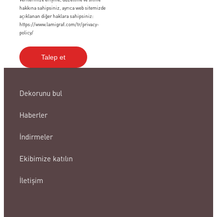
hakkına sahipsiniz, ayrıca web sitemizde
açıklanan diğer haklara sahipsiniz:
https://www.lamigraf.com/tr/privacy-
policy/
Dekorunu bul
Haberler
İndirmeler
Ekibimize katılın
İletişim