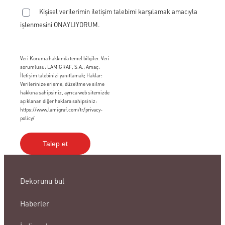
Kişisel verilerimin iletişim talebimi karşılamak amacıyla
işlenmesini ONAYLIYORUM.
Veri Koruma hakkında temel bilgiler. Veri
sorumlusu: LAMIGRAF, S.A.; Amaç:
İletişim talebinizi yanıtlamak; Haklar:
Verilerinize erişme, düzeltme ve silme
hakkına sahipsiniz, ayrıca web sitemizde
açıklanan diğer haklara sahipsiniz:
https://www.lamigraf.com/tr/privacy-
policy/
Dekorunu bul
Haberler