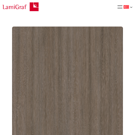
İçeriğe
geç