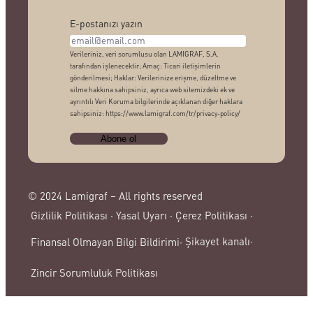
E-postanızı yazın
Verileriniz, veri sorumlusu olan LAMIGRAF, S.A.
tarafından işlenecektir; Amaç: Ticari iletişimlerin
gönderilmesi; Haklar: Verilerinize erişme, düzeltme ve
silme hakkına sahipsiniz, ayrıca web sitemizdeki ek ve
ayrıntılı Veri Koruma bilgilerinde açıklanan diğer haklara
sahipsiniz: https://www.lamigraf.com/tr/privacy-policy/
© 2024 Lamigraf – All rights reserved
Gizlilik Politikası ·
Yasal Uyarı ·
Çerez Politikası ·
Şikayet kanalı·
Finansal Olmayan Bilgi Bildirimi·
Zincir Sorumluluk Politikası