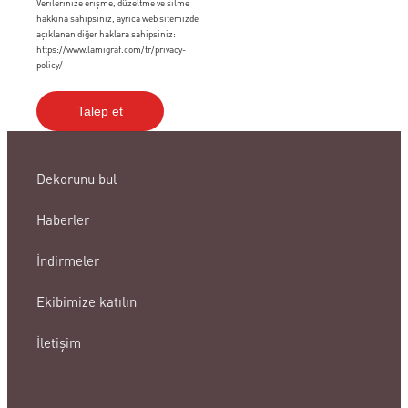
Verilerinize erişme, düzeltme ve silme
hakkına sahipsiniz, ayrıca web sitemizde
açıklanan diğer haklara sahipsiniz:
https://www.lamigraf.com/tr/privacy-
policy/
Dekorunu bul
Haberler
İndirmeler
Ekibimize katılın
İletişim