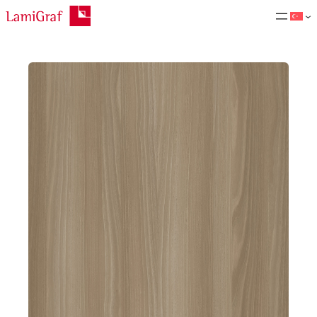
İçeriğe
geç