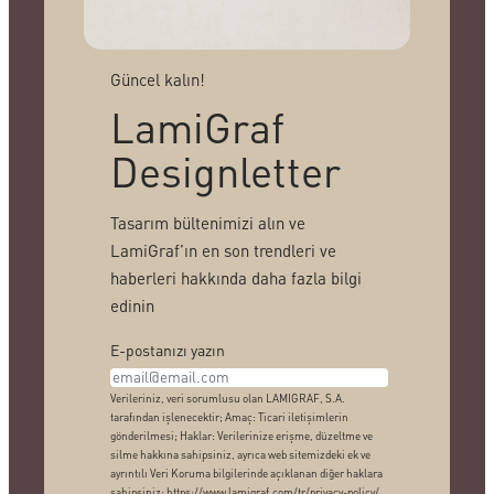
Güncel kalın!
LamiGraf
Designletter
Tasarım bültenimizi alın ve
LamiGraf’ın en son trendleri ve
haberleri hakkında daha fazla bilgi
edinin
E-postanızı yazın
Verileriniz, veri sorumlusu olan LAMIGRAF, S.A.
tarafından işlenecektir; Amaç: Ticari iletişimlerin
gönderilmesi; Haklar: Verilerinize erişme, düzeltme ve
silme hakkına sahipsiniz, ayrıca web sitemizdeki ek ve
ayrıntılı Veri Koruma bilgilerinde açıklanan diğer haklara
sahipsiniz: https://www.lamigraf.com/tr/privacy-policy/