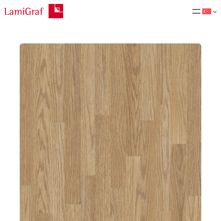
İçeriğe
geç