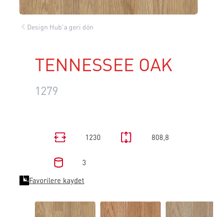
Design Hub'a geri dön
TENNESSEE OAK
1279
1230
808,8
3
Favorilere kaydet