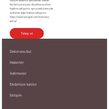
İletişim talebinizi yanıtlamak; Haklar:
Verilerinize erişme, düzeltme ve silme
hakkına sahipsiniz, ayrıca web sitemizde
açıklanan diğer haklara sahipsiniz:
https://www.lamigraf.com/tr/privacy-
policy/
Dekorunu bul
Haberler
İndirmeler
Ekibimize katılın
İletişim