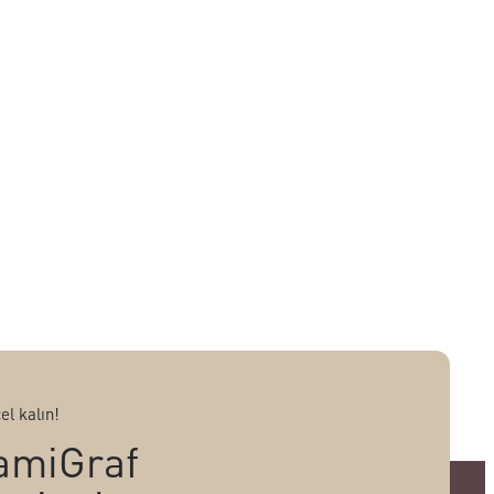
el kalın!
amiGraf