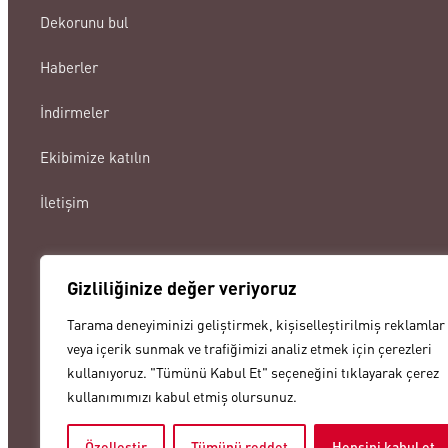
Dekorunu bul
Haberler
İndirmeler
Ekibimize katılın
İletişim
Gizliliğinize değer veriyoruz
Tarama deneyiminizi geliştirmek, kişiselleştirilmiş reklamlar
lamigraf@lamigraf.com
veya içerik sunmak ve trafiğimizi analiz etmek için çerezleri
+34 93 8431888
kullanıyoruz. "Tümünü Kabul Et" seçeneğini tıklayarak çerez
kullanımımızı kabul etmiş olursunuz.
Özelleştir
Tümünü reddet
Hepsini kabul et