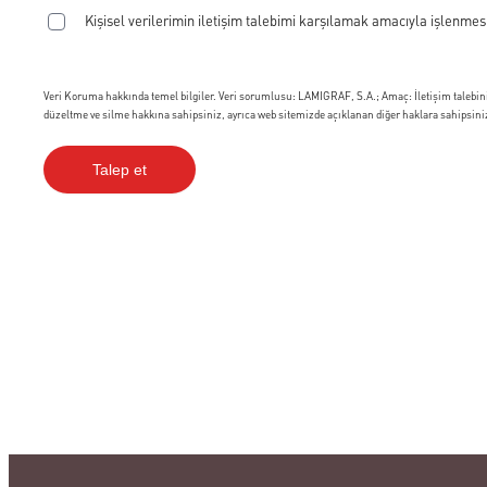
Kişisel verilerimin iletişim talebimi karşılamak amacıyla işlen
Veri Koruma hakkında temel bilgiler. Veri sorumlusu: LAMIGRAF, S.A.; Amaç: İletişim talebini
düzeltme ve silme hakkına sahipsiniz, ayrıca web sitemizde açıklanan diğer haklara sahipsini