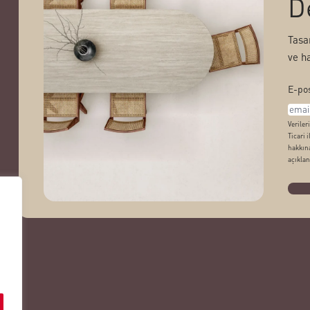
D
Tasa
ve h
E-pos
Veriler
Ticari 
hakkına
açıklan