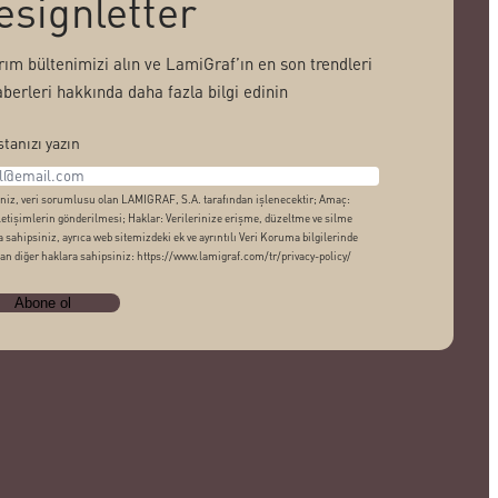
esignletter
rım bültenimizi alın ve LamiGraf’ın en son trendleri
aberleri hakkında daha fazla bilgi edinin
tanızı yazın
iniz, veri sorumlusu olan LAMIGRAF, S.A. tarafından işlenecektir; Amaç:
iletişimlerin gönderilmesi; Haklar: Verilerinize erişme, düzeltme ve silme
 sahipsiniz, ayrıca web sitemizdeki ek ve ayrıntılı Veri Koruma bilgilerinde
an diğer haklara sahipsiniz: https://www.lamigraf.com/tr/privacy-policy/