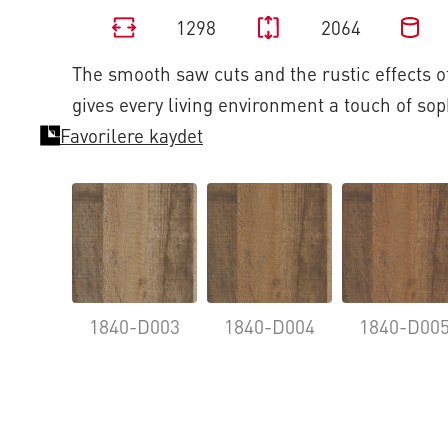
1298
2064
The smooth saw cuts and the rustic effects of
gives every living environment a touch of sop
Favorilere kaydet
1840-D003
1840-D004
1840-D00