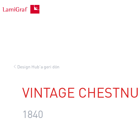
İçeriğe
geç
Design Hub'a geri dön
VINTAGE CHESTN
1840