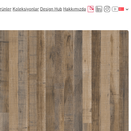
E-posta
LinkedIn
Instagr
YouTu
rünler
Koleksiyonlar
Design Hub
Hakkımızda