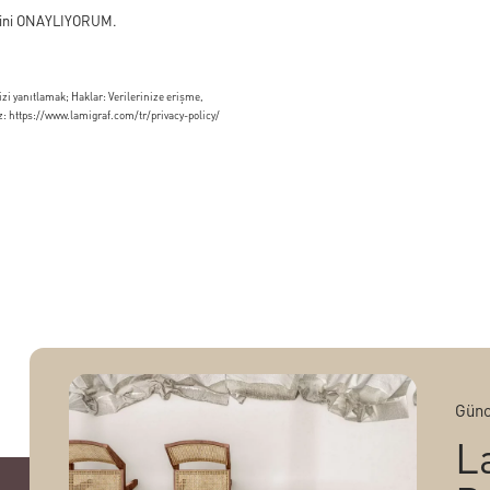
mesini ONAYLIYORUM.
zi yanıtlamak; Haklar: Verilerinize erişme,
z: https://www.lamigraf.com/tr/privacy-policy/
Günc
L