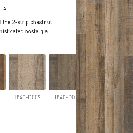
4
 the 2-strip chestnut
histicated nostalgia.
5
1840-D009
1840-D010
1840-D011