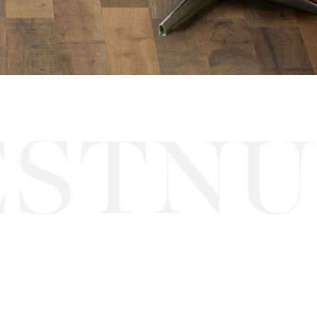
TNUT
·