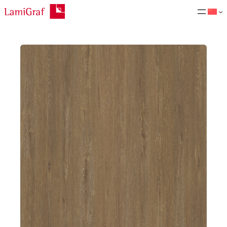
跳
至
内
容