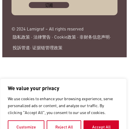
© 2024 Lamigraf – All rights reserved
隐私政策 ·
法律警告 ·
Cookie政策 ·
非财务信息声明·
投訴管道·
证据链管理政策
We value your privacy
We use cookies to enhance your browsing experience, serve
personalized ads or content, and analyze our traffic. By
clicking "Accept All", you consent to our use of cookies.
Customize
Reject All
Accept All