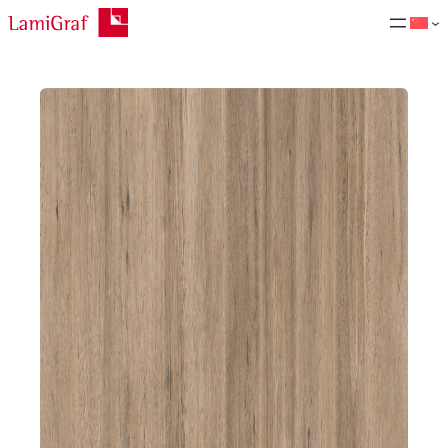
跳
至
内
容