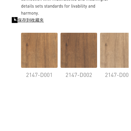
details sets standards for livability and
harmony.
保存到收藏夹
2147-D001
2147-D002
2147-D00