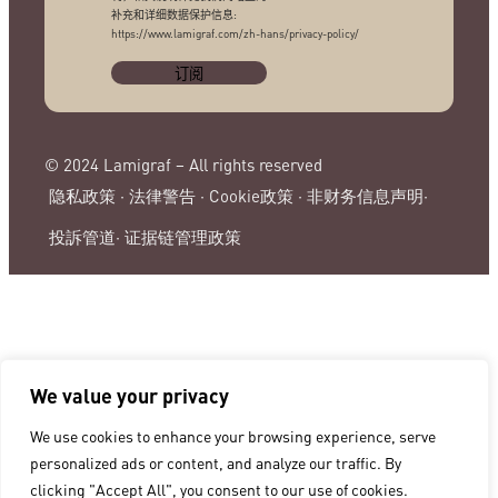
补充和详细数据保护信息:
https://www.lamigraf.com/zh-hans/privacy-policy/
© 2024 Lamigraf – All rights reserved
隐私政策 ·
法律警告 ·
Cookie政策 ·
非财务信息声明·
投訴管道·
证据链管理政策
We value your privacy
We use cookies to enhance your browsing experience, serve
personalized ads or content, and analyze our traffic. By
clicking "Accept All", you consent to our use of cookies.