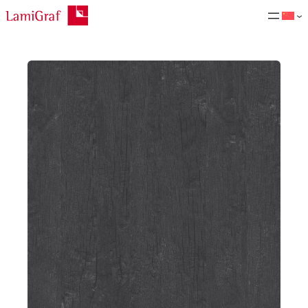
跳
至
内
容