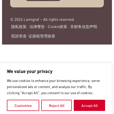
© 2024 Lamigraf – All rights reserved
隐私政策 ·
法律警告 ·
Cookie政策 ·
非财务信息声明·
投訴管道·
证据链管理政策
We value your privacy
We use cookies to enhance your browsing experience, serve
personalized ads or content, and analyze our traffic. By
clicking "Accept All", you consent to our use of cookies.
Customize
Reject All
Accept All