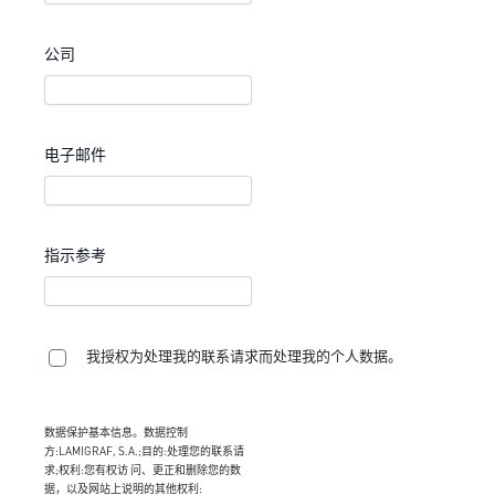
公司
电子邮件
指示参考
我授权为处理我的联系请求而处理我的个人数据。
数据保护基本信息。数据控制
方:LAMIGRAF, S.A.;目的:处理您的联系请
求;权利:您有权访 问、更正和删除您的数
据，以及网站上说明的其他权利: