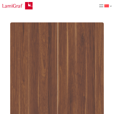
跳
至
内
容