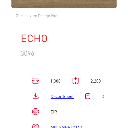
Zurück zum Design Hub
ECHO
3096
1,300
2,200
Decor Sheet
3
EIR
Mkt SMHR12143