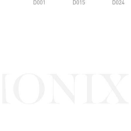
D001
D015
D024
ONIX