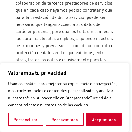
colaboración de terceros prestadores de servicios
que en cada caso hayamos podido contratar y que,
para la prestación de dicho servicio, puede ser
necesario que tengan acceso a sus datos de
carácter personal, pero que los tratarán con todas
las garantías legales exigibles, siguiendo nuestras
instrucciones y previa suscripción de un contrato de
protección de datos en las que exigimos, entre
otras, tratar los datos exclusivamente para las
finalidades pactadas, aplicar medidas técnicas y
Valoramos tu privacidad
organizativas adecuadas, así como suprimir y
devolver los datos a la finalización del servicio.
Usamos cookies para mejorar su experiencia de navegación,
mostrarle anuncios o contenidos personalizados y analizar
En LAMIGRAF, S.A. seguimos unos criterios
nuestro tráfico. Al hacer clic en “Aceptar todo” usted da su
estrictos de selección de terceros prestadores de
consentimiento a nuestro uso de las cookies.
servicios con el fin de dar cumplimiento a nuestras
obligaciones e materia de protección de datos.
Personalizar
Rechazar todo
Aceptar todo
¿Cuáles son sus derechos cuando nos facilita sus
datos?