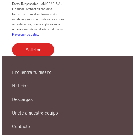
Datos. Responsable: LAMIGRAF, S.A.;
Finalidad: Atender su contacto.;
Derechos: Tiene derecho a acceder,
rectificar y suprimir los datos, así como
otros derechos, que se explican en la
información adicional y detallada sobre
Protección de Datos
.
Encuentra tu diseño
Noticias
Descargas
Únete a nuestro equipo
Contacto