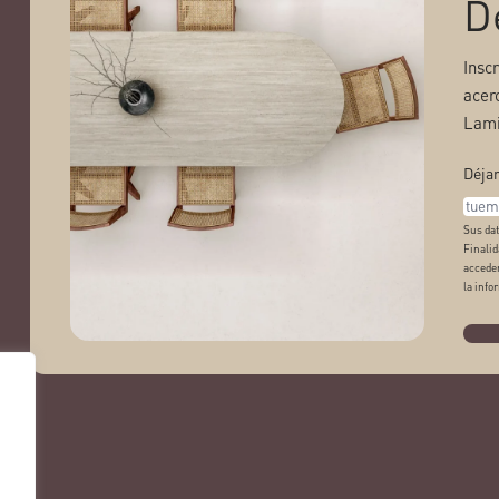
D
Insc
acer
Lami
Déjan
Sus dat
Finalid
acceder
la info