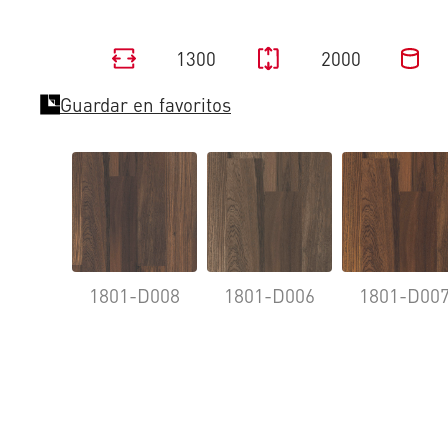
1300
2000
Guardar en favoritos
1801-D008
1801-D006
1801-D00