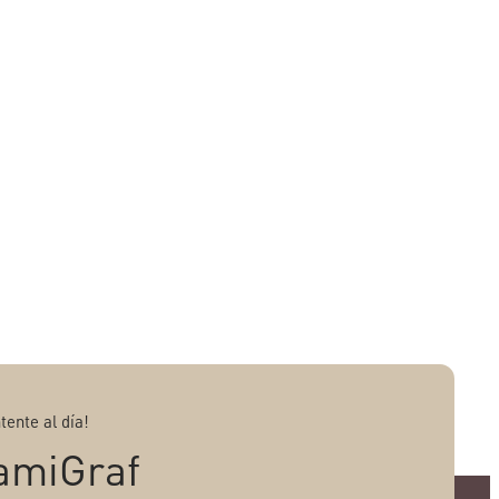
tente al día!
amiGraf