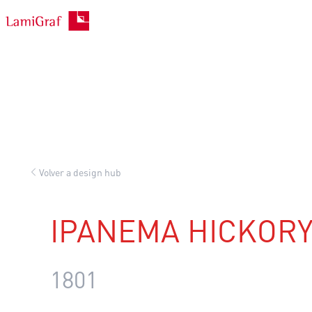
Saltar
al
contenido
Volver a design hub
IPANEMA HICKOR
1801