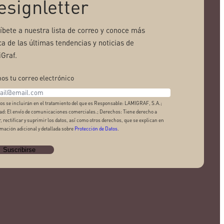
esignletter
ríbete a nuestra lista de correo y conoce más
ca de las últimas tendencias y noticias de
Graf.
os tu correo electrónico
os se incluirán en el tratamiento del que es Responsable: LAMIGRAF, S.A.;
ad: El envío de comunicaciones comerciales.; Derechos: Tiene derecho a
, rectificar y suprimir los datos, así como otros derechos, que se explican en
rmación adicional y detallada sobre
Protección de Datos
.