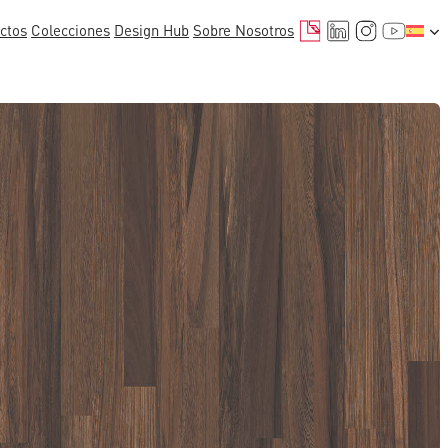
Correo electrónico
LinkedIn
Instagr
YouTu
ctos
Colecciones
Design Hub
Sobre Nosotros