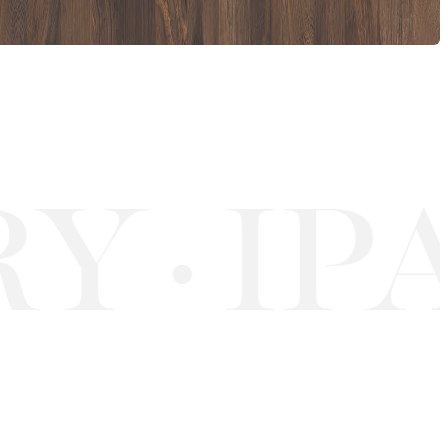
Y
IPA
·