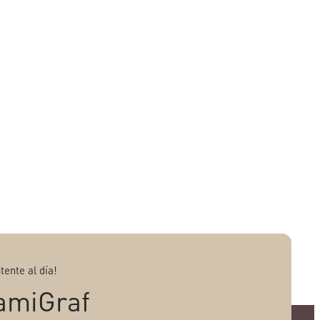
tente al día!
amiGraf