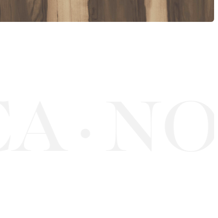
A
NOC
·