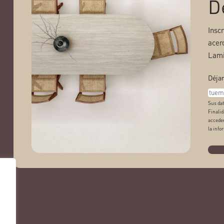
D
Insc
acer
Lami
Déjan
Sus dat
Finalid
acceder
la info