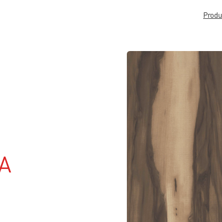
Produ
A