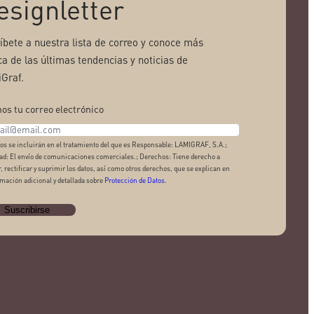
esignletter
ríbete a nuestra lista de correo y conoce más
ca de las últimas tendencias y noticias de
Graf.
os tu correo electrónico
os se incluirán en el tratamiento del que es Responsable: LAMIGRAF, S.A.;
ad: El envío de comunicaciones comerciales.; Derechos: Tiene derecho a
, rectificar y suprimir los datos, así como otros derechos, que se explican en
rmación adicional y detallada sobre
Protección de Datos
.