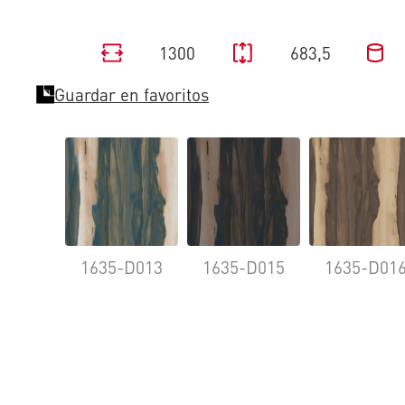
1300
683,5
Guardar en favoritos
1635-D013
1635-D015
1635-D01