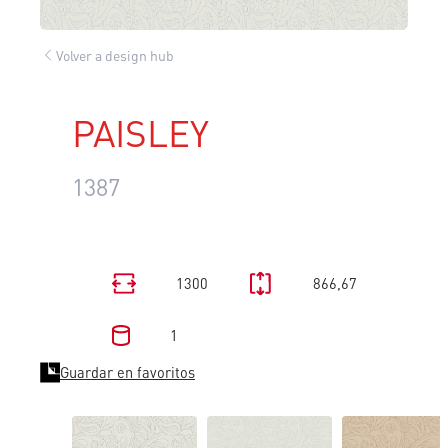
Volver a design hub
PAISLEY
1387
1300
866,67
1
Guardar en favoritos