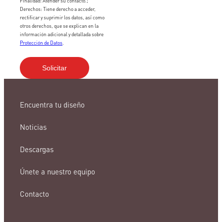
Finalidad: Atender su contacto.;
Derechos: Tiene derecho a acceder,
rectificar y suprimir los datos, así como
otros derechos, que se explican en la
información adicional y detallada sobre
Protección de Datos
.
Encuentra tu diseño
Noticias
Descargas
Únete a nuestro equipo
Contacto