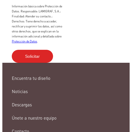
Información básica sobre Protección de
Datos. Responsable: LAMIGRAF, S.A.;
Finalidad: Atender su contacto.;
Derechos: Tiene derecho a acceder,
rectificar y suprimir los datos, así como
otros derechos, que se explican en la
información adicional y detallada sobre
Protección de Datos
.
Encuentra tu diseño
Noticias
Descargas
Únete a nuestro equipo
Contacto