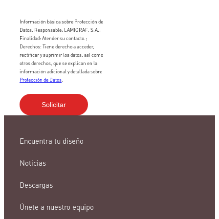
Información básica sobre Protección de
Datos. Responsable: LAMIGRAF, S.A.;
Finalidad: Atender su contacto.;
Derechos: Tiene derecho a acceder,
rectificar y suprimir los datos, así como
otros derechos, que se explican en la
información adicional y detallada sobre
Protección de Datos
.
Encuentra tu diseño
Noticias
Descargas
Únete a nuestro equipo