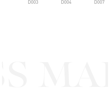
D003
D004
D007
S MA