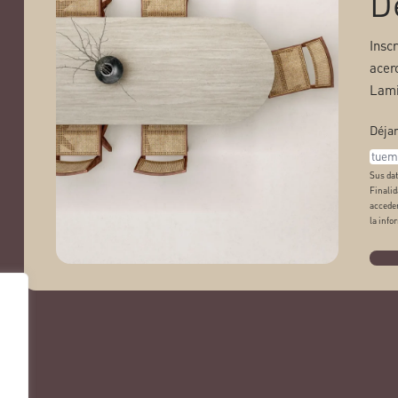
D
Insc
acer
Lami
Déjan
Sus dat
Finalid
acceder
la info