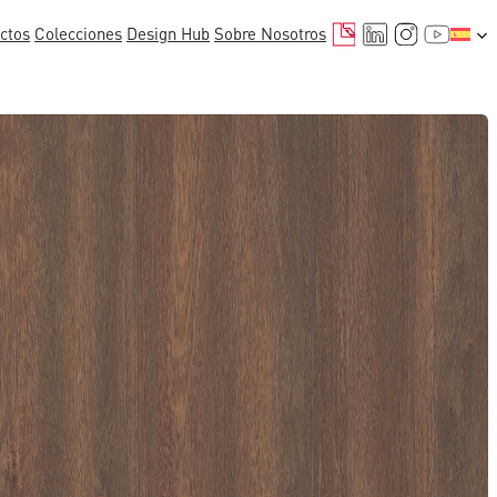
Correo electrónico
LinkedIn
Instagr
YouTu
ctos
Colecciones
Design Hub
Sobre Nosotros