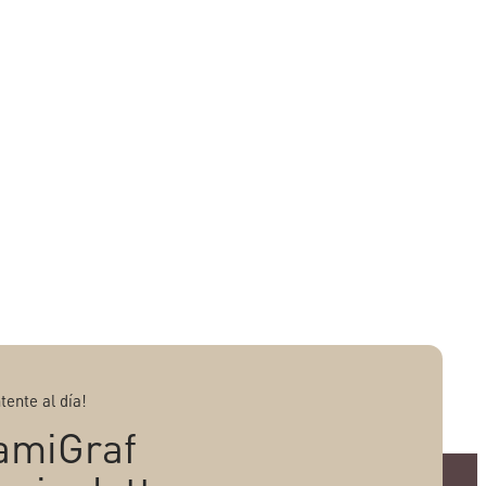
tente al día!
amiGraf