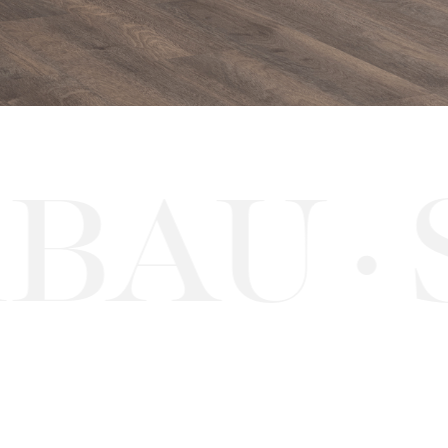
AU
SU
·