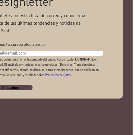
esignletter
ríbete a nuestra lista de correo y conoce más
ca de las últimas tendencias y noticias de
Graf.
os tu correo electrónico
os se incluirán en el tratamiento del que es Responsable: LAMIGRAF, S.A.;
ad: El envío de comunicaciones comerciales.; Derechos: Tiene derecho a
, rectificar y suprimir los datos, así como otros derechos, que se explican en
rmación adicional y detallada sobre
Protección de Datos
.