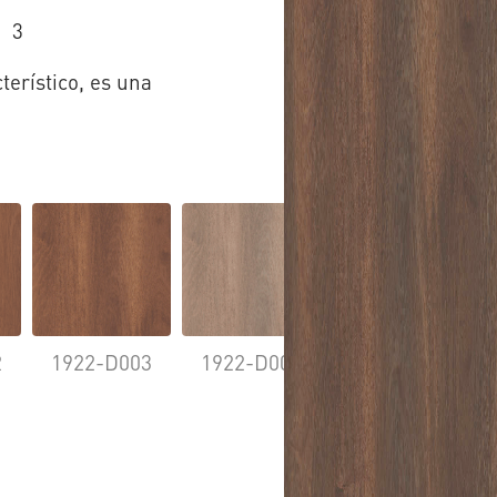
3
erístico, es una
2
1922-D003
1922-D008
1922-D009