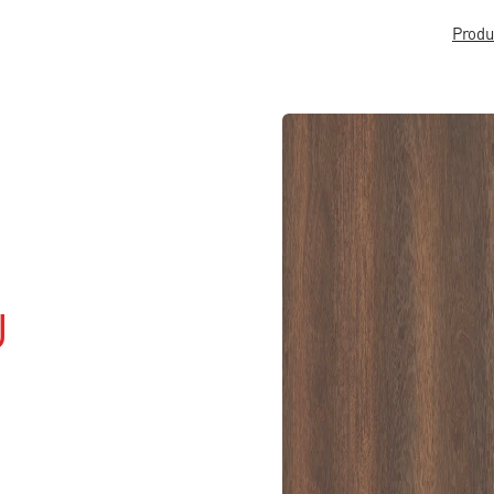
Produ
U