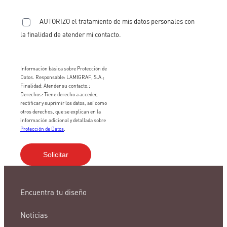
AUTORIZO el tratamiento de mis datos personales con
la finalidad de atender mi contacto.
Información básica sobre Protección de
Datos. Responsable: LAMIGRAF, S.A.;
Finalidad: Atender su contacto.;
Derechos: Tiene derecho a acceder,
rectificar y suprimir los datos, así como
otros derechos, que se explican en la
información adicional y detallada sobre
Protección de Datos
.
Encuentra tu diseño
Noticias