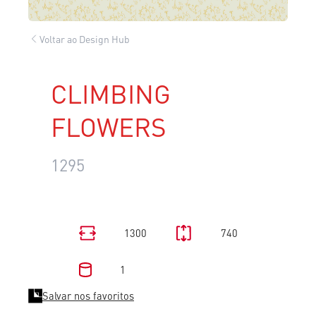
Voltar ao Design Hub
CLIMBING
FLOWERS
1295
1300
740
1
Salvar nos favoritos