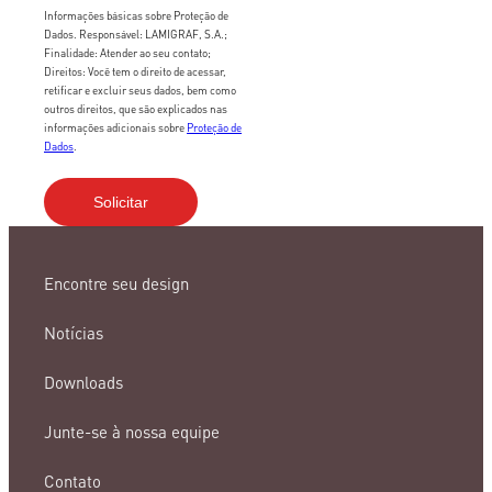
Informações básicas sobre Proteção de
Dados. Responsável: LAMIGRAF, S.A.;
Finalidade: Atender ao seu contato;
Direitos: Você tem o direito de acessar,
retificar e excluir seus dados, bem como
outros direitos, que são explicados nas
informações adicionais sobre
Proteção de
Dados
.
Encontre seu design
Notícias
Downloads
Junte-se à nossa equipe
Contato