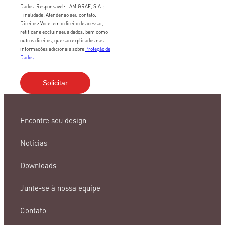
Dados. Responsável: LAMIGRAF, S.A.;
Finalidade: Atender ao seu contato;
Direitos: Você tem o direito de acessar,
retificar e excluir seus dados, bem como
outros direitos, que são explicados nas
informações adicionais sobre
Proteção de
Dados
.
Encontre seu design
Notícias
Downloads
Junte-se à nossa equipe
Contato