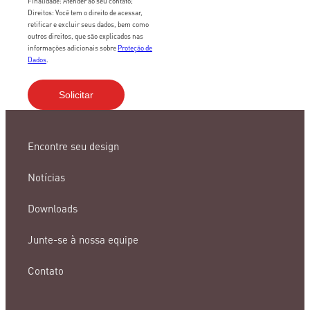
Finalidade: Atender ao seu contato;
Direitos: Você tem o direito de acessar,
retificar e excluir seus dados, bem como
outros direitos, que são explicados nas
informações adicionais sobre
Proteção de
Dados
.
Encontre seu design
Notícias
Downloads
Junte-se à nossa equipe
Contato