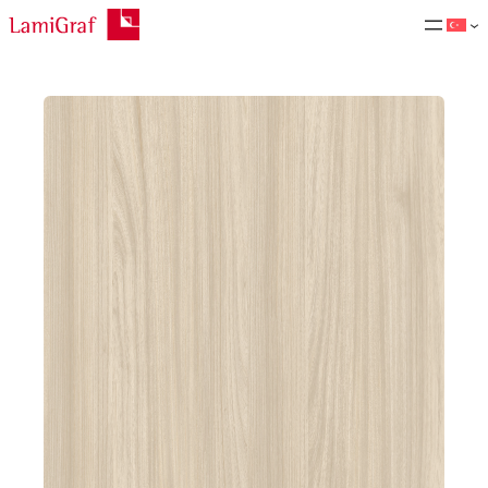
İçeriğe
geç