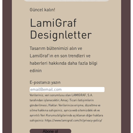
Güncel kalın!
LamiGraf
Designletter
Tasarım bültenimizi alın ve
LamiGraf’ın en son trendleri ve
haberleri hakkında daha fazla bilgi
edinin
E-postanızı yazın
Verileriniz, veri sorumlusu olan LAMIGRAF, S.A.
tarafından işlenecektir; Amaç: Ticari iletişimlerin
gönderilmesi; Haklar: Verilerinize erişme, düzeltme ve
silme hakkına sahipsiniz, ayrıca web sitemizdeki ek ve
ayrıntılı Veri Koruma bilgilerinde açıklanan diğer haklara
sahipsiniz: https://www.lamigraf.com/tr/privacy-policy/