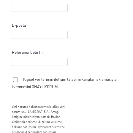
E-posta
Referansı belirtir
Kişisel verilerimin iletişim talebimi karşılamak amacıyla
işlenmesini ONAYLIYORUM.
Veri Koruma hakkında temel bilgiler. Veri
sorumlusu: LAMIGRAF, S.A.; Amaç:
İletişim talebinizi yanıtlamak; Haklar:
Verilerinize erişme, düzeltme ve silme
hakkına sahipsiniz, ayrıca web sitemizde
açıklanan diğer haklara sahipsiniz: