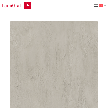
İçeriğe
geç