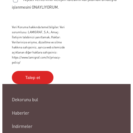
işlenmesini ONAYLIYORUM.
Veri Koruma hakkında temel bilgiler. Veri
sorumlusu: LAMIGRAF, S.A.; Amaç:
İletişim talebinizi yanıtlamak; Haklar:
Verilerinize erişme, düzeltme ve silme
hakkına sahipsiniz, ayrıca web sitemizde
açıklanan diğer haklara sahipsiniz:
https://www.lamigraf.com/tr/privacy-
policy/
Dekorunu bul
Haberler
İndirmeler