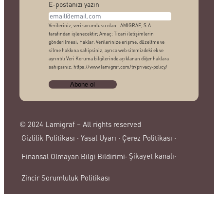
E-postanızı yazın
Verileriniz, veri sorumlusu olan LAMIGRAF, S.A.
tarafından işlenecektir; Amaç: Ticari iletişimlerin
gönderilmesi; Haklar: Verilerinize erişme, düzeltme ve
silme hakkına sahipsiniz, ayrıca web sitemizdeki ek ve
ayrıntılı Veri Koruma bilgilerinde açıklanan diğer haklara
sahipsiniz: https://www.lamigraf.com/tr/privacy-policy/
© 2024 Lamigraf – All rights reserved
Gizlilik Politikası ·
Yasal Uyarı ·
Çerez Politikası ·
Şikayet kanalı·
Finansal Olmayan Bilgi Bildirimi·
Zincir Sorumluluk Politikası