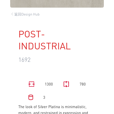
返回Design Hub
POST-
INDUSTRIAL
1692
1300
780
3
The look of Silver Platina is minimalistic,
modern, and restrained in expression and