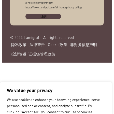
补充和详细数据保护信息:
https://www.lamigraf.com/zh-hans/privacy-policy/
© 2024 Lamigraf – All rights reserved
隐私政策 ·
法律警告 ·
Cookie政策 ·
非财务信息声明·
投訴管道·
证据链管理政策
We value your privacy
We use cookies to enhance your browsing experience, serve
personalized ads or content, and analyze our traffic. By
clicking "Accept All", you consent to our use of cookies.