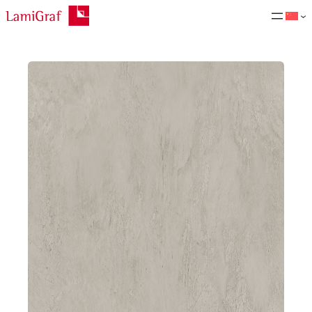
跳
至
内
容