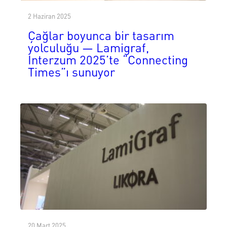
2 Haziran 2025
Çağlar boyunca bir tasarım
yolculuğu — Lamigraf,
Interzum 2025’te “Connecting
Times”ı sunuyor
20 Mart 2025