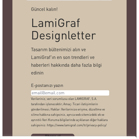
Güncel kalın!
LamiGraf
Designletter
Tasarım bültenimizi alın ve
LamiGraf’ın en son trendleri ve
haberleri hakkında daha fazla bilgi
edinin
E-postanızı yazın
Verileriniz, veri sorumlusu olan LAMIGRAF, S.A.
tarafından işlenecektir; Amaç: Ticari iletişimlerin
gönderilmesi; Haklar: Verilerinize erişme, düzeltme ve
silme hakkına sahipsiniz, ayrıca web sitemizdeki ek ve
ayrıntılı Veri Koruma bilgilerinde açıklanan diğer haklara
sahipsiniz: https://www.lamigraf.com/tr/privacy-policy/