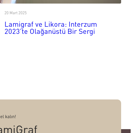
20 Mart 2025
Lamigraf ve Likora: Interzum
2023’te Olağanüstü Bir Sergi
el kalın!
amiGraf