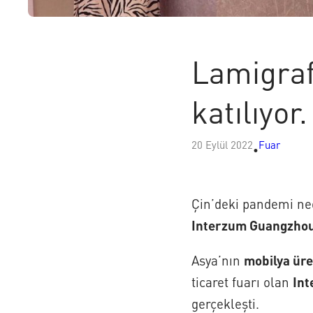
Lamigraf
katılıyor.
20 Eylül 2022
Fuar
•
Çin’deki pandemi ned
Interzum Guangzho
Asya’nın
mobilya üre
ticaret fuarı olan
In
gerçekleşti.