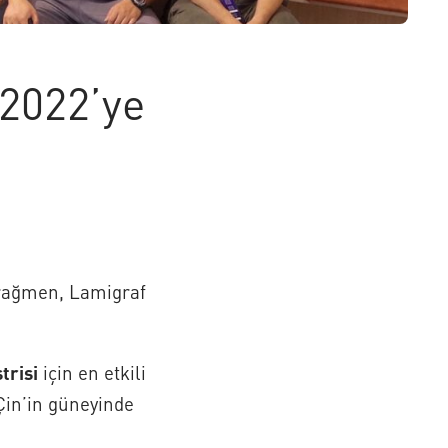
2022’ye
a rağmen, Lamigraf
trisi
için en etkili
Çin’in güneyinde