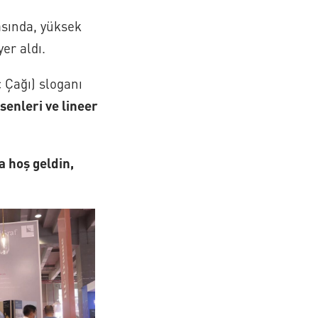
rasında, yüksek
er aldı.
 Çağı) sloganı
senleri ve lineer
 hoş geldin,