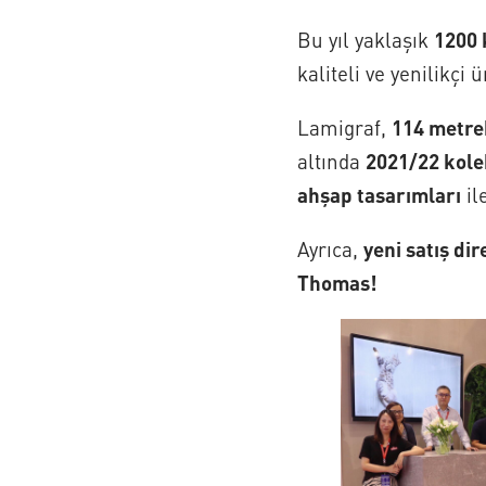
Bu yıl yaklaşık
1200 
kaliteli ve yenilikçi
Lamigraf,
114 metre
altında
2021/22 kol
ahşap tasarımları
il
Ayrıca,
yeni satış d
Thomas!