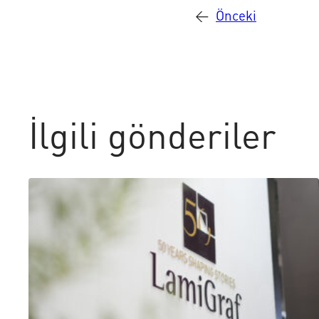
←
Önceki
İlgili gönderiler