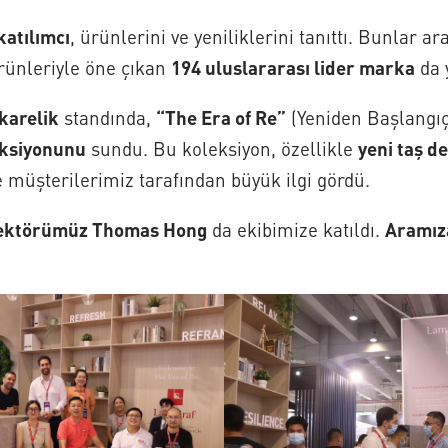
katılımcı
, ürünlerini ve yeniliklerini tanıttı. Bunlar a
 ürünleriyle öne çıkan
194 uluslararası lider marka
da y
karelik
standında,
“The Era of Re”
(Yeniden Başlangıç
eksiyonunu
sundu. Bu koleksiyon, özellikle
yeni taş de
e müşterilerimiz tarafından büyük ilgi gördü.
irektörümüz Thomas Hong
da ekibimize katıldı.
Aramıza