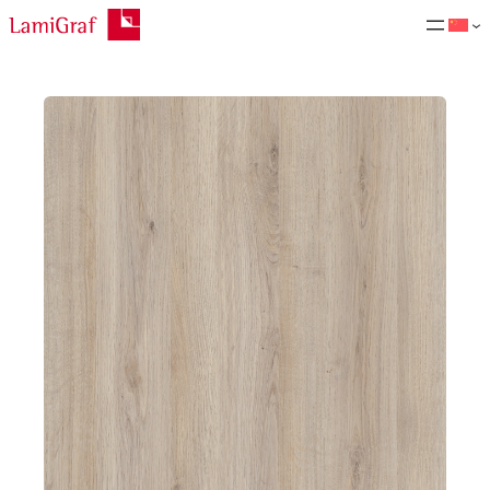
跳
至
内
容