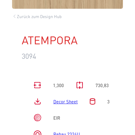
Zurück zum Design Hub
ATEMPORA
3094
1,300
730,83
Decor Sheet
3
EIR
Rehau 2324U