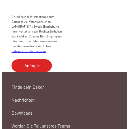
Grundlegende Informationen zum
Datenschutz. Verantwortlicher:
LAMIGRAF, S.A.; Zweck: Bearbeitung
Ihrer Kontaktanfrage; Rechte: Sie haben
das Recht auf Zugang, Berichtigung und
Löschung Ihrer Daten sowie weitere
Rechte, die in den zusätzlichen
Datenschutzinformationen
.
Finde dein Dekor
Nachrichten
Downloads
Werden Sie Teil unseres Teams