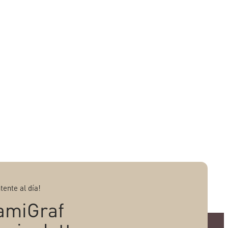
tente al día!
amiGraf