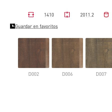
1410
2011.2
Guardar en favoritos
D002
D006
D007