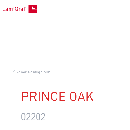
Saltar
al
contenido
Volver a design hub
PRINCE OAK
02202