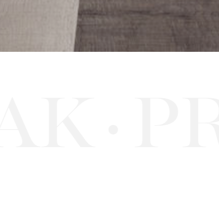
K
PR
·