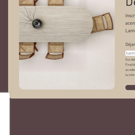
D
Insc
acer
Lami
Déjan
Sus dat
Finalid
acceder
la info