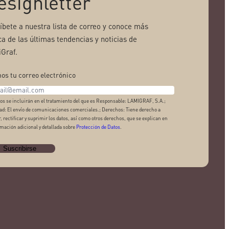
esignletter
ríbete a nuestra lista de correo y conoce más
ca de las últimas tendencias y noticias de
Graf.
os tu correo electrónico
os se incluirán en el tratamiento del que es Responsable: LAMIGRAF, S.A.;
ad: El envío de comunicaciones comerciales.; Derechos: Tiene derecho a
, rectificar y suprimir los datos, así como otros derechos, que se explican en
rmación adicional y detallada sobre
Protección de Datos
.