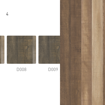
4
D008
D009
D010