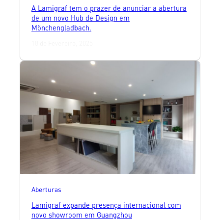
A Lamigraf tem o prazer de anunciar a abertura
de um novo Hub de Design em
Mönchengladbach.
18 de Fevereiro, 2025
Aberturas
Lamigraf expande presença internacional com
novo showroom em Guangzhou