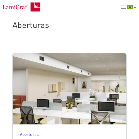
Saltar
para
o
Aberturas
conteúdo
Aberturas